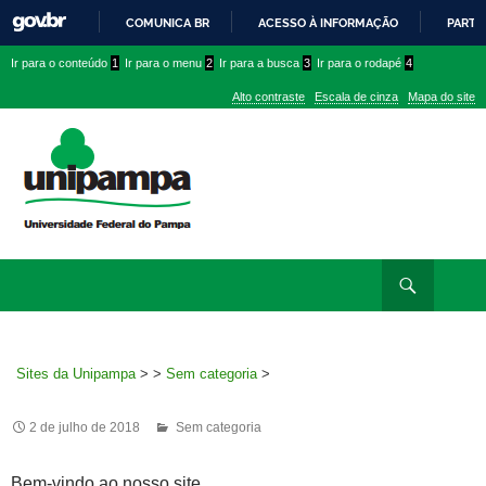
COMUNICA BR
ACESSO À INFORMAÇÃO
PARTI
IR
Ir
Ir
Ir
Ir para o conteúdo
1
Ir para o menu
2
Ir para a busca
3
Ir para o rodapé
4
PARA
para
para
para
O
Alto contraste
Escala de cinza
Mapa do site
CONTEÚDO
conteúdo
menu
menu
superior
lateral
Ir
Pesquisar
para
rodapé
Sites da Unipampa
>
>
Sem categoria
>
2 de julho de 2018
Sem categoria
Bem-vindo ao nosso site.