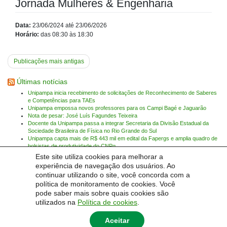
Jornada Mulheres & Engenharia
Data:
23/06/2024 até 23/06/2026
Horário:
das 08:30 às 18:30
Navegação
Publicações mais antigas
por
Últimas notícias
posts
Unipampa inicia recebimento de solicitações de Reconhecimento de Saberes
e Competências para TAEs
Unipampa empossa novos professores para os Campi Bagé e Jaguarão
Nota de pesar: José Luís Fagundes Teixeira
Docente da Unipampa passa a integrar Secretaria da Divisão Estadual da
Sociedade Brasileira de Física no Rio Grande do Sul
Unipampa capta mais de R$ 443 mil em edital da Fapergs e amplia quadro de
bolsistas de produtividade do CNPq
Unipampa abre processo seletivo complementar para Residência Médica em
Este site utiliza cookies para melhorar a
Cirurgia Geral no Campus Uruguaiana
experiência de navegação dos usuários. Ao
continuar utilizando o site, você concorda com a
Encontrar eventos:
política de monitoramento de cookies. Você
pode saber mais sobre quais cookies são
Pesquis
utilizados na
Política de cookies
.
Aceitar