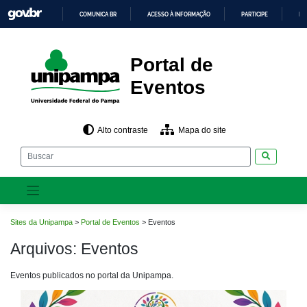
Pular
COMUNICA BR
ACESSO À INFORMAÇÃO
PARTICIPE
LE
para
o
IR
PARA
conteúdo
O
CONTEÚDO
Portal de
Eventos
Alto contraste
Mapa do site
Pesquisar
Sites da Unipampa
>
Portal de Eventos
>
Eventos
Arquivos:
Eventos
Eventos publicados no portal da Unipampa.