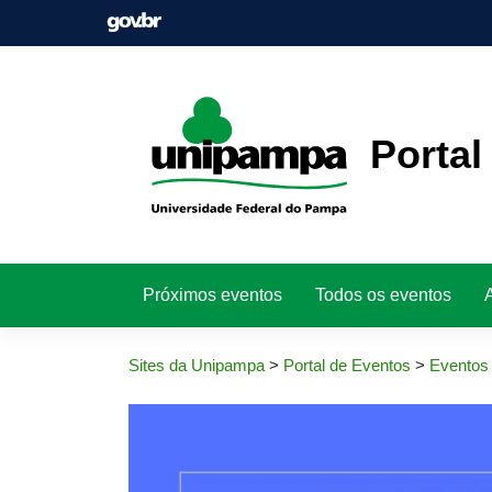
Pular
para
o
conteúdo
Portal
Próximos eventos
Todos os eventos
Sites da Unipampa
>
Portal de Eventos
>
Eventos