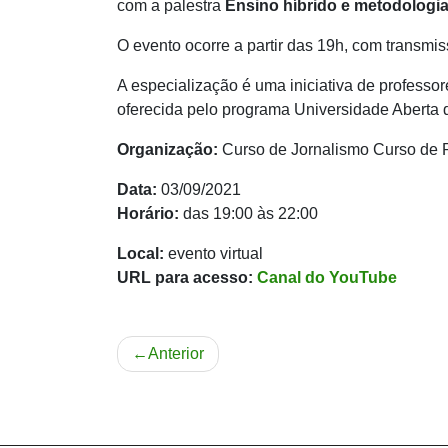
com a palestra
Ensino híbrido e metodologia
O evento ocorre a partir das 19h, com transmi
A especialização é uma iniciativa de profess
oferecida pelo programa Universidade Aberta do
Organização:
Curso de Jornalismo Curso de
Data:
03/09/2021
Horário:
das 19:00 às 22:00
Local:
evento virtual
URL para acesso:
Canal do YouTube
Navegação
Anterior
de
Post