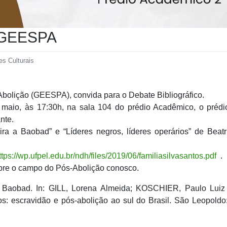
o GEESPA
es Culturais
bolição (GEESPA), convida para o Debate Bibliográfico.
e maio, às 17:30h, na sala 104 do prédio Acadêmico, o prédi
nte.
ira a Baobad” e “Líderes negros, líderes operários” de Beat
ttps://wp.ufpel.edu.br/ndh/files/2019/06/familiasilvasantos.pdf
.
bre o campo do Pós-Abolição conosco.
a Baobad. In: GILL, Lorena Almeida; KOSCHIER, Paulo Luiz 
itos: escravidão e pós-abolição ao sul do Brasil. São Leopold