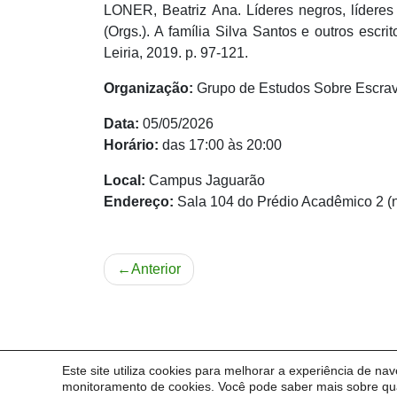
LONER, Beatriz Ana. Líderes negros, líderes
(Orgs.). A família Silva Santos e outros escr
Leiria, 2019. p. 97-121.
Organização:
Grupo de Estudos Sobre Escra
Data:
05/05/2026
Horário:
das 17:00 às 20:00
Local:
Campus Jaguarão
Endereço:
Sala 104 do Prédio Acadêmico 2 (
Navegação
Anterior
de
Post
Este site utiliza cookies para melhorar a experiência de na
© 2026
Portal de Eventos
|
Universidade Federal d
monitoramento de cookies. Você pode saber mais sobre qua