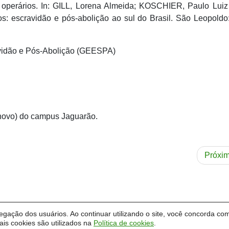
 operários. In: GILL, Lorena Almeida; KOSCHIER, Paulo Luiz
itos: escravidão e pós-abolição ao sul do Brasil. São Leopold
vidão e Pós-Abolição (GEESPA)
novo) do campus Jaguarão.
Próxi
vegação dos usuários. Ao continuar utilizando o site, você concorda com
o Pampa - Unipampa
is cookies são utilizados na
Política de cookies
.