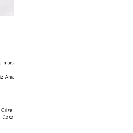
o mais
riz Ana
Crizel
o: Casa