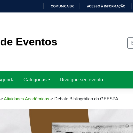
COMUNICA BR
ACESSO À INFORMAÇÃO
IR
PARA
O
CONTEÚDO
 de Eventos
Agenda
Categorias
Divulgue seu evento
>
Atividades Acadêmicas
>
Debate Bibliográfico do GEESPA