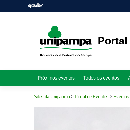
Pular
para
o
conteúdo
Portal
Próximos eventos
Todos os eventos
Sites da Unipampa
>
Portal de Eventos
>
Eventos