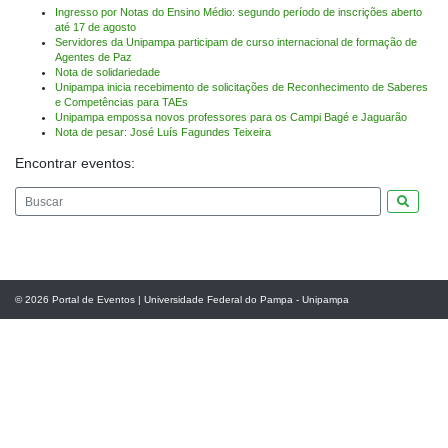
Post
Ingresso por Notas do Ensino Médio: segundo período de inscrições aberto
até 17 de agosto
Servidores da Unipampa participam de curso internacional de formação de
Agentes de Paz
Nota de solidariedade
Unipampa inicia recebimento de solicitações de Reconhecimento de Saberes
e Competências para TAEs
Unipampa empossa novos professores para os Campi Bagé e Jaguarão
Nota de pesar: José Luís Fagundes Teixeira
Encontrar eventos:
Pesquis
© 2026
Portal de Eventos
|
Universidade Federal do Pampa - Unipampa