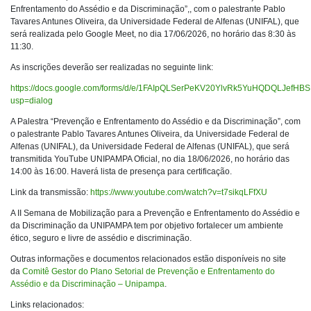
Enfrentamento do Assédio e da Discriminação”,, com o palestrante Pablo
Tavares Antunes Oliveira, da Universidade Federal de Alfenas (UNIFAL), que
será realizada pelo Google Meet, no dia 17/06/2026, no horário das 8:30 às
11:30.
As inscrições deverão ser realizadas no seguinte link:
https://docs.google.com/forms/d/e/1FAIpQLSerPeKV20YlvRk5YuHQDQLJefH
usp=dialog
A Palestra “Prevenção e Enfrentamento do Assédio e da Discriminação”, com
o palestrante Pablo Tavares Antunes Oliveira, da Universidade Federal de
Alfenas (UNIFAL), da Universidade Federal de Alfenas (UNIFAL), que será
transmitida YouTube UNIPAMPA Oficial, no dia 18/06/2026, no horário das
14:00 às 16:00. Haverá lista de presença para certificação.
Link da transmissão:
https://www.youtube.com/watch?v=t7sikqLFfXU
A II Semana de Mobilização para a Prevenção e Enfrentamento do Assédio e
da Discriminação da UNIPAMPA tem por objetivo fortalecer um ambiente
ético, seguro e livre de assédio e discriminação.
Outras informações e documentos relacionados estão disponíveis no site
da
Comitê Gestor do Plano Setorial de Prevenção e Enfrentamento do
Assédio e da Discriminação – Unipampa
.
Links relacionados: