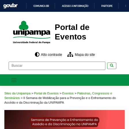
Pular
COMUNICA BR
ACESSO À INFORMAÇÃO
PARTICIPE
LE
para
o
IR
PARA
conteúdo
O
CONTEÚDO
Portal de
Eventos
Alto contraste
Mapa do site
Pesquisar
Sites da Unipampa
>
Portal de Eventos
>
Eventos
>
Palestras, Congressos e
Seminários
>
II Semana de Mobilização para a Prevenção e o Enfrentamento do
Assédio e da Discriminação da UNIPAMPA