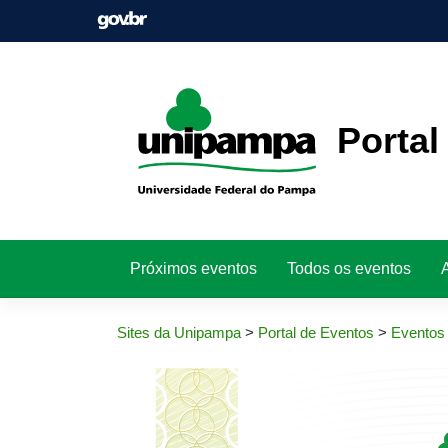
Pular
para
o
conteúdo
Portal
Próximos eventos
Todos os eventos
Sites da Unipampa
>
Portal de Eventos
>
Eventos