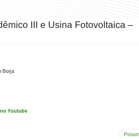
êmico III e Usina Fotovoltaica –
o Borja
 no Youtube
Próxi