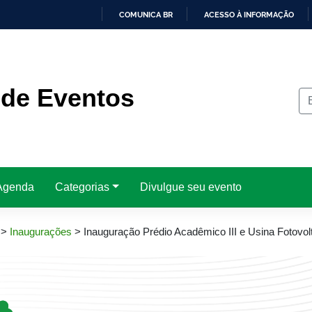
COMUNICA BR
ACESSO À INFORMAÇÃO
IR
PARA
O
CONTEÚDO
 de Eventos
Agenda
Categorias
Divulgue seu evento
>
Inaugurações
>
Inauguração Prédio Acadêmico III e Usina Fotovo