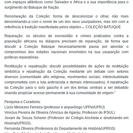
com espaços atlânticos como Salvador e África e a sua importância para o
surgimento do Batuque de Nação.
Renomeação da Coleção: forma de descolonizar o olhar, não mais
denominando-a com o nome de um dos seus usurpadores, mas sim com a
referência à tradição manifestada pelos objetos→ COLEÇÃO BATUQUE
Reparação: os séculos de escravidão e crimes praticados contra a
população africana na diáspora precisam de reparação, de forma que
discutir a Coleção Batuque necessariamente passa por abordar o
compromisso dos estados nacionais envolvidos na sua usuparção com
políticas reparatórias.
Restituição e repatriação: discutir possibilidades de ações de restituição
simbólica e repatriação da Coleção mediante um debate com setores
diversos (comunidade afro religiosa, movimentos sociais, intelectualidade
comprometida com a luta antirracista e demais interessados). A repatriação
da Coleção para o solo gaúcho é um dos temas centrais a ser debatido
visando propiciar acesso permanente à sua comunidade de origem.”
Pesquisa e Curadoria:
Lúcio Menezes Ferreira (professor e arqueólogo UFPel/UFRJ)
Vinicius Pereira de Oliveira (Vinicius de Aganju; Professor do IFSUL)
Jovani de Souza Scherer (Professor do Colégio Anchieta e doutorando em
Hisória/UFRGS).
Fernanda Oliveira (Professora do Departamento de História/UFRGS)