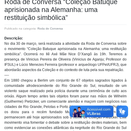
Roda de Conversa “Coleção Batuque
aprisionada na Alemanha: uma
restituição simbólica”
Publicado na categoria:
Roda de Conversa
Descrição:
No dia 30 de março, será realizada a atividade da Roda de Conversa sobre
o movimento “Coleção Batuque aprisionada na Alemanha: uma restituição
simbólica”. Ocorrerá no Ilê Axé Mãe Nice D’Xangô às 19h. Teremos a
presença de Vinicius Pereira de Oliveira (Vinicius de Aganju; Professor do
IFSUL) e Lúcio Menezes Ferreira (professor e arqueólogo UFPel/UFRJ), que
abordarão aspectos da Coleção e do contexto de luta pela sua repatriação.
—-
Em 1880 chegou a Berlim um conjunto de 67 objetos sagrados ligados à
comunidade afrodescendente do Rio Grande do Sul, resultado de um
violento saque realizado pela polícia durante uma cerimônia de culto aos
orixás. Algum tempo antes tais objetos foram parar nas mãos de Wilhelm
(Guilherme) Pietzcker, um comerciante alemão e maçom com negócios nas
cidades de Rio Grande, Pelotas e Porto Alegre que os comprou da Polícia e
os doou para o recém fundado Museu Etnológico de Berlim onde
permanecem até hoje aprisionados sob o nome de Coleção Pietzcker. Este
movimento visa fomentar o debate sobre a restituição destes materiais, bem
como evidenciar as conexões atlânticas da negritude do Rio Grande do Sul