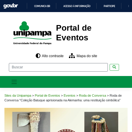
Pular
COMUNICA BR
ACESSO À INFORMAÇÃO
PARTICIPE
LE
para
o
IR
PARA
conteúdo
O
CONTEÚDO
Portal de
Eventos
Alto contraste
Mapa do site
Pesquisar
Sites da Unipampa
>
Portal de Eventos
>
Eventos
>
Roda de Conversa
>
Roda de
Conversa “Coleção Batuque aprisionada na Alemanha: uma restituição simbólica”