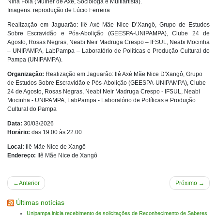
Nina Fola (Mulher de Axé, Socióloga e Multiartista).
Imagens: reprodução de Lúcio Ferreira
Realização em Jaguarão: Ilê Axé Mãe Nice D’Xangô, Grupo de Estudos
Sobre Escravidão e Pós-Abolição (GEESPA-UNIPAMPA), Clube 24 de
Agosto, Rosas Negras, Neabi Neir Madruga Crespo – IFSUL, Neabi Mocinha
– UNIPAMPA, LabPampa – Laboratório de Políticas e Produção Cultural do
Pampa (UNIPAMPA).
Organização:
Realização em Jaguarão: Ilê Axé Mãe Nice D'Xangô, Grupo
de Estudos Sobre Escravidão e Pós-Abolição (GEESPA-UNIPAMPA), Clube
24 de Agosto, Rosas Negras, Neabi Neir Madruga Crespo - IFSUL, Neabi
Mocinha - UNIPAMPA, LabPampa - Laboratório de Políticas e Produção
Cultural do Pampa
Data:
30/03/2026
Horário:
das 19:00 às 22:00
Local:
Ilê Mãe Nice de Xangô
Endereço:
Ilê Mãe Nice de Xangô
Navegação
Anterior
Próximo
de
Últimas notícias
Post
Unipampa inicia recebimento de solicitações de Reconhecimento de Saberes