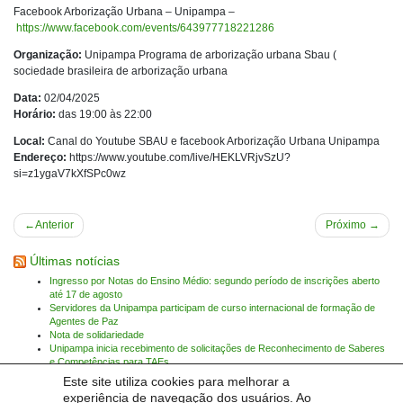
Facebook Arborização Urbana – Unipampa –
https://www.facebook.com/events/643977718221286
Organização:
Unipampa Programa de arborização urbana Sbau (
sociedade brasileira de arborização urbana
Data:
02/04/2025
Horário:
das 19:00 às 22:00
Local:
Canal do Youtube SBAU e facebook Arborização Urbana Unipampa
Endereço:
https://www.youtube.com/live/HEKLVRjvSzU?
si=z1ygaV7kXfSPc0wz
Navegação
Anterior
Próximo
de
Últimas notícias
Post
Ingresso por Notas do Ensino Médio: segundo período de inscrições aberto
até 17 de agosto
Servidores da Unipampa participam de curso internacional de formação de
Agentes de Paz
Nota de solidariedade
Unipampa inicia recebimento de solicitações de Reconhecimento de Saberes
e Competências para TAEs
Unipampa empossa novos professores para os Campi Bagé e Jaguarão
Este site utiliza cookies para melhorar a
Nota de pesar: José Luís Fagundes Teixeira
experiência de navegação dos usuários. Ao