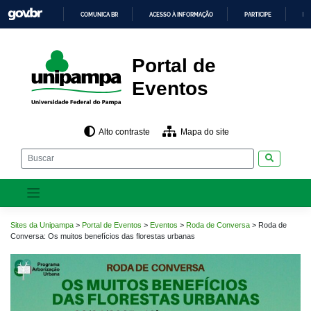
Pular
COMUNICA BR
ACESSO À INFORMAÇÃO
PARTICIPE
LE
para
o
IR
PARA
conteúdo
O
CONTEÚDO
Portal de
Eventos
Alto contraste
Mapa do site
Pesquisar
Sites da Unipampa
>
Portal de Eventos
>
Eventos
>
Roda de Conversa
>
Roda de
Conversa: Os muitos benefícios das florestas urbanas