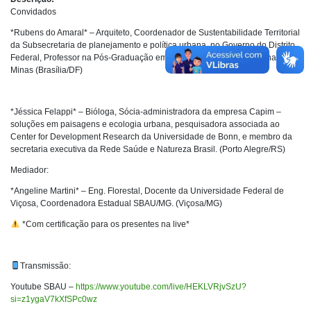
Convidados
*Rubens do Amaral* – Arquiteto, Coordenador de Sustentabilidade Territorial
da Subsecretaria de planejamento e política urbana, no Governo do Distrito
Federal, Professor na Pós-Graduação em Arquitetura da Paisagem, na PUC
Minas (Brasília/DF)
*Jéssica Felappi* – Bióloga, Sócia-administradora da empresa Capim –
soluções em paisagens e ecologia urbana, pesquisadora associada ao
Center for Development Research da Universidade de Bonn, e membro da
secretaria executiva da Rede Saúde e Natureza Brasil. (Porto Alegre/RS)
Mediador:
*Angeline Martini* – Eng. Florestal, Docente da Universidade Federal de
Viçosa, Coordenadora Estadual SBAU/MG. (Viçosa/MG)
*Com certificação para os presentes na live*
Transmissão:
Youtube SBAU –
https://www.youtube.com/live/HEKLVRjvSzU?
si=z1ygaV7kXfSPc0wz