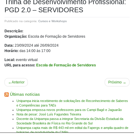
Trilha de Desenvolvimento Profissional:
PGD 2.0 – SERVIDORES
Publicado na categoria:
Cursos e Workshops
Descrição:
Organização:
Escola de Formação de Servidores
Data:
23/09/2024 até 26/09/2024
Horário:
das 14:00 às 17:00
Local:
evento virtual
URL para acesso:
Escola de Formação de Servidores
Navegação
Anterior
Próximo
de
Últimas notícias
Post
Unipampa inicia recebimento de solicitações de Reconhecimento de Saberes
e Competências para TAEs
Unipampa empossa novos professores para os Campi Bagé e Jaguarão
Nota de pesar: José Luís Fagundes Teixeira
Docente da Unipampa passa a integrar Secretaria da Divisão Estadual da
Sociedade Brasileira de Física no Rio Grande do Sul
Unipampa capta mais de R$ 443 mil em edital da Fapergs e amplia quadro de
bolsistas de produtividade do CNPq