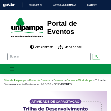
Pular
COMUNICA BR
ACESSO À INFORMAÇÃO
PARTICIPE
LE
para
o
IR
PARA
conteúdo
O
CONTEÚDO
Portal de
Eventos
Alto contraste
Mapa do site
Pesquisar
Sites da Unipampa
>
Portal de Eventos
>
Eventos
>
Cursos e Workshops
>
Trilha de
Desenvolvimento Profissional: PGD 2.0 – SERVIDORES