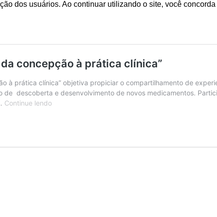
ação dos usuários. Ao continuar utilizando o site, você concor
a concepção à prática clínica”
rática clínica” objetiva propiciar o compartilhamento de experien
ciclo de descoberta e desenvolvimento de novos medicamentos. Part
Webinários
 …
Continue lendo
do
LABFAR
“Medicamentos:
da
concepção
à
prática
clínica”