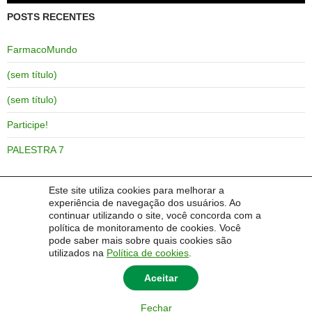
POSTS RECENTES
FarmacoMundo
(sem título)
(sem título)
Participe!
PALESTRA 7
Este site utiliza cookies para melhorar a
experiência de navegação dos usuários. Ao
COMENTÁRIOS
continuar utilizando o site, você concorda com a
política de monitoramento de cookies. Você
pode saber mais sobre quais cookies são
Um comentarista do WordPress
em
Olá, mundo!
utilizados na
Política de cookies
.
Aceitar
Fechar
© 2014 Universidade Federal do Pampa - UNIPAMPA