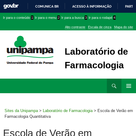
COMUNICA BR
ACESSO À INFORMAÇÃO
PARTI
IR
Ir
Ir
Ir
Ir para o conteúdo
1
Ir para o menu
2
Ir para a busca
3
Ir para o rodapé
4
PARA
para
para
para
O
Alto contraste
Escala de cinza
Mapa do site
CONTEÚDO
conteúdo
menu
menu
superior
lateral
Laboratório de
Farmacologia
Ir
Pesquisar
para
MENU
rodapé
PRINCI
Sites da Unipampa
>
Laboratório de Farmacologia
>
Escola de Verão em
Farmacologia Quantitativa
Escola de Verão em