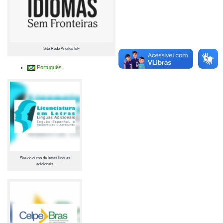
Site Rede Andifes IsF
Português
Site do curso de letras línguas
adicionais