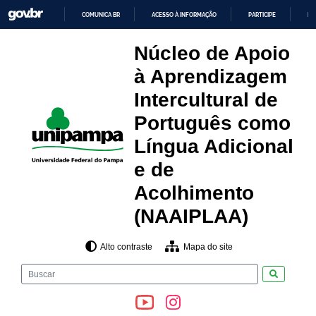
Pular
COMUNICA BR
ACESSO À INFORMAÇÃO
PARTICIPE
LE
para
o
IR
PARA
conteúdo
Núcleo de Apoio
O
CONTEÚDO
à Aprendizagem
Intercultural de
Português como
Língua Adicional
e de
Acolhimento
(NAAIPLAA)
Alto contraste
Mapa do site
Pesquisar