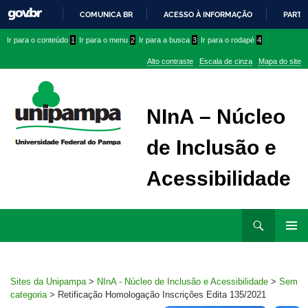
COMUNICA BR
ACESSO À INFORMAÇÃO
PARTI
IR
Ir
Ir
Ir
Ir para o conteúdo
1
Ir para o menu
2
Ir para a busca
3
Ir para o rodapé
4
PARA
para
para
para
O
Alto contraste
Escala de cinza
Mapa do site
CONTEÚDO
conteúdo
menu
menu
superior
lateral
NInA – Núcleo
de Inclusão e
Acessibilidade
Ir
Pesquisar
para
MENU
rodapé
PRINCI
Sites da Unipampa
>
NInA - Núcleo de Inclusão e Acessibilidade
>
Sem
categoria
>
Retificação Homologação Inscrições Edita 135/2021