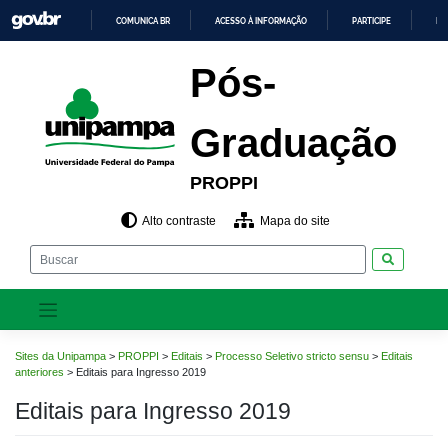
Pular
COMUNICA BR
ACESSO À INFORMAÇÃO
PARTICIPE
LE
para
o
IR
PARA
conteúdo
Pós-
O
CONTEÚDO
Graduação
PROPPI
Alto contraste
Mapa do site
Pesquisar
Sites da Unipampa
>
PROPPI
>
Editais
>
Processo Seletivo stricto sensu
>
Editais
anteriores
>
Editais para Ingresso 2019
Editais para Ingresso 2019