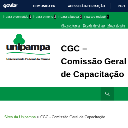
COMUNICA BR
ACESSO À INFORMAÇÃO
PARTI
IR
Ir
Ir
Ir
Ir para o conteúdo
1
Ir para o menu
2
Ir para a busca
3
Ir para o rodapé
4
PARA
para
para
para
O
Alto contraste
Escala de cinza
Mapa do site
CONTEÚDO
conteúdo
menu
menu
superior
lateral
CGC –
Comissão Geral
de Capacitação
Ir
Pesquisar
para
rodapé
Sites da Unipampa
>
CGC - Comissão Geral de Capacitação