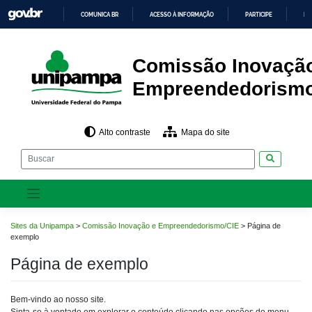
Pular
COMUNICA BR
ACESSO À INFORMAÇÃO
PARTICIPE
LE
para
o
IR
PARA
conteúdo
O
CONTEÚDO
Comissão Inovaçã
Empreendedorismo
Alto contraste
Mapa do site
Pesquisar
Sites da Unipampa
>
Comissão Inovação e Empreendedorismo/CIE
>
Página de
exemplo
Página de exemplo
Bem-vindo ao nosso site.