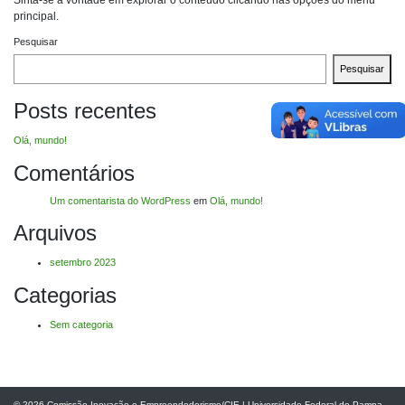
Sinta-se à vontade em explorar o conteúdo clicando nas opções do menu
principal.
Pesquisar
Pesquisar
Posts recentes
Olá, mundo!
Comentários
Um comentarista do WordPress
em
Olá, mundo!
Arquivos
setembro 2023
Categorias
Sem categoria
© 2026
Comissão Inovação e Empreendedorismo/CIE
|
Universidade Federal do Pampa -