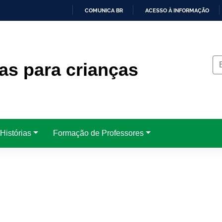
COMUNICA BR
ACESSO À INFORMAÇÃO
IR
PARA
O
CONTEÚDO
as para crianças
Histórias
Formação de Professores