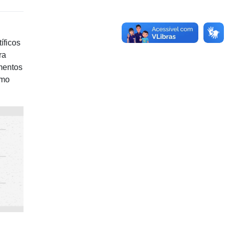
íficos
ra
imentos
omo