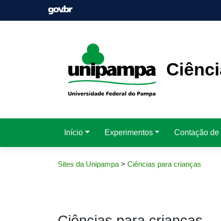
Pular
para
o
conteúdo
Ciênci
Início
Experimentos
Contação de 
Sites da Unipampa
>
Ciências para crianças
Ciências para crianças