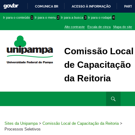
COMUNICA BR
ACESSO À INFORMAÇÃO
PARTI
IR
Ir
Ir
Ir
Ir para o conteúdo
1
Ir para o menu
2
Ir para a busca
3
Ir para o rodapé
4
PARA
para
para
para
O
Alto contraste
Escala de cinza
Mapa do site
CONTEÚDO
conteúdo
menu
menu
superior
lateral
Comissão Local
de Capacitação
da Reitoria
Ir
Pesquisar
para
rodapé
Sites da Unipampa
>
Comissão Local de Capacitação da Reitoria
>
Processos Seletivos