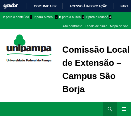
COMUNICA BR
ACESSO À INFORMAÇÃO
PARTI
IR
Ir
Ir
Ir
Ir para o conteúdo
1
Ir para o menu
2
Ir para a busca
3
Ir para o rodapé
4
PARA
para
para
para
O
Alto contraste
Escala de cinza
Mapa do site
CONTEÚDO
conteúdo
menu
menu
superior
lateral
Comissão Local
de Extensão –
Campus São
Borja
Ir
Pesquisar
para
MENU
rodapé
PRINCI