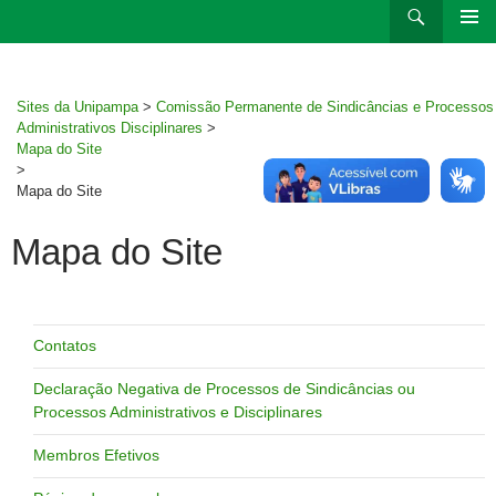
Ir
Pesquisar
para
MENU
rodapé
PRINCI
Sites da Unipampa
>
Comissão Permanente de Sindicâncias e Processos
Administrativos Disciplinares
>
Mapa do Site
>
Mapa do Site
Mapa do Site
Contatos
Declaração Negativa de Processos de Sindicâncias ou
Processos Administrativos e Disciplinares
Membros Efetivos