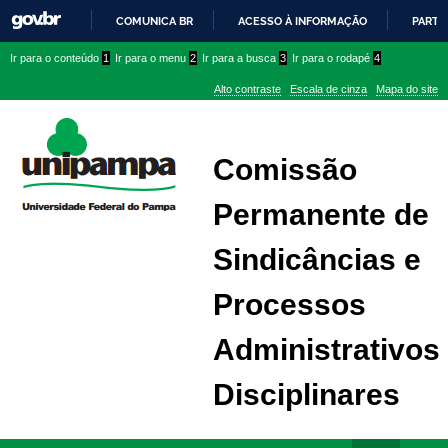
COMUNICA BR
ACESSO À INFORMAÇÃO
PARTI
IR
Ir
Ir
Ir
Ir para o conteúdo
1
Ir para o menu
2
Ir para a busca
3
Ir para o rodapé
4
PARA
para
para
para
O
Alto contraste
Escala de cinza
Mapa do site
CONTEÚDO
conteúdo
menu
menu
superior
lateral
Comissão
Permanente de
Sindicâncias e
Processos
Administrativos
Disciplinares