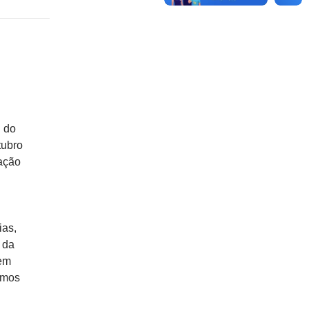
 do
tubro
ação
ias,
 da
em
rmos