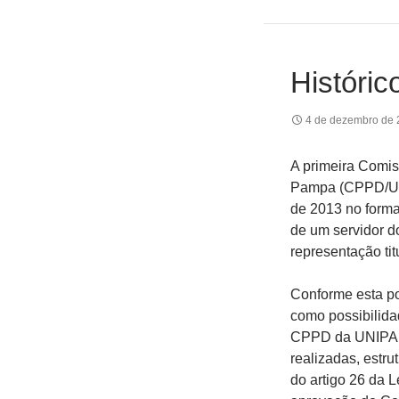
Históri
4 de dezembro de
A primeira Comi
Pampa (CPPD/UNIP
de 2013 no form
de um servidor 
representação tit
Conforme esta po
como possibilida
CPPD da UNIPAMP
realizadas, estr
do artigo 26 da 