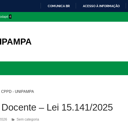
COMUNICA BR
ACESSO À INFORMAÇÃO
IR
 rodapé
4
PARA
O
CONTEÚDO
NIPAMPA
Ir
para
rodapé
>
CPPD - UNIPAMPA
 Docente – Lei 15.141/2025
 2026
Sem categoria