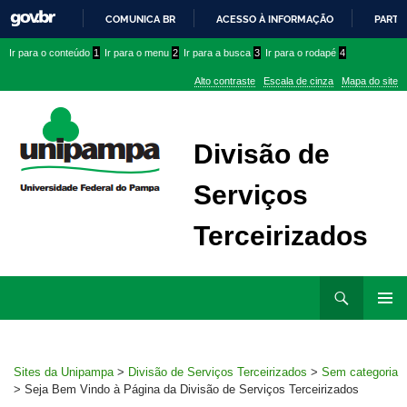
COMUNICA BR
ACESSO À INFORMAÇÃO
PARTI
IR
Ir
Ir
Ir
Ir para o conteúdo
1
Ir para o menu
2
Ir para a busca
3
Ir para o rodapé
4
PARA
para
para
para
O
Alto contraste
Escala de cinza
Mapa do site
CONTEÚDO
conteúdo
menu
menu
superior
lateral
Divisão de
Serviços
Terceirizados
Ir
Pesquisar
para
MENU
rodapé
PRINCI
Sites da Unipampa
>
Divisão de Serviços Terceirizados
>
Sem categoria
>
Seja Bem Vindo à Página da Divisão de Serviços Terceirizados