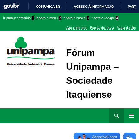
COMUNICA BR
ACESSO À INFORMAÇÃO
PARTI
IR
Ir
Ir
Ir
Ir para o conteúdo
1
Ir para o menu
2
Ir para a busca
3
Ir para o rodapé
4
PARA
para
para
para
O
Alto contraste
Escala de cinza
Mapa do site
CONTEÚDO
conteúdo
menu
menu
superior
lateral
Fórum
Unipampa –
Sociedade
Itaquiense
Ir
Pesquisar
para
MENU
rodapé
PRINCI