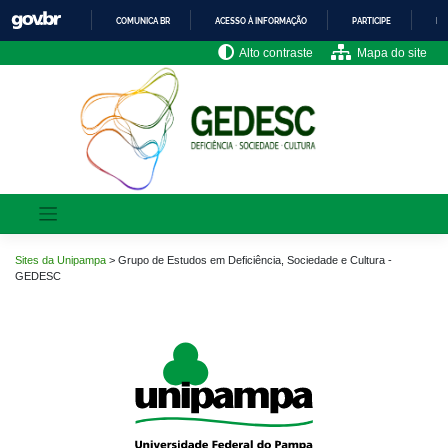
Pular
COMUNICA BR
ACESSO À INFORMAÇÃO
PARTICIPE
LE
para
o
IR
Alto contraste
Mapa do site
PARA
conteúdo
O
CONTEÚDO
Sites da Unipampa
>
Grupo de Estudos em Deficiência, Sociedade e Cultura -
GEDESC