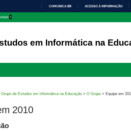
COMUNICA BR
ACESSO À INFORMAÇÃO
IR
 rodapé
4
PARA
O
CONTEÚDO
studos em Informática na Educ
Ir
para
rodapé
>
Grupo de Estudos em Informática na Educação
>
O Grupo
>
Equipe em 20
em 2010
ção