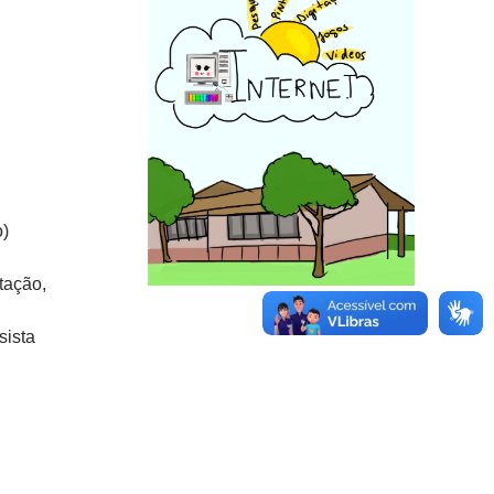
)
tação,
sista