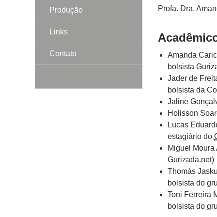
Profa. Dra. Ama
Produção
Links
Acadêmic
Contato
Amanda Carica
bolsista Guriz
Jader de Frei
bolsista da C
Jaline Gonça
Holisson Soar
Lucas Eduardo
estagiário do
Miguel Moura 
Gurizada.net)
Thomás Jaskul
bolsista do gr
Toni Ferreira
bolsista do gr