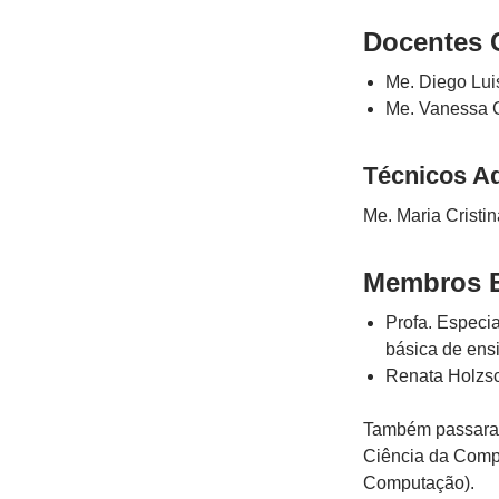
Docentes 
Me. Diego Lui
Me. Vanessa G
Técnicos A
Me. Maria Cristi
Membros E
Profa. Especia
básica de ens
Renata Holzsc
Também passaram
Ciência da Comp
Computação).