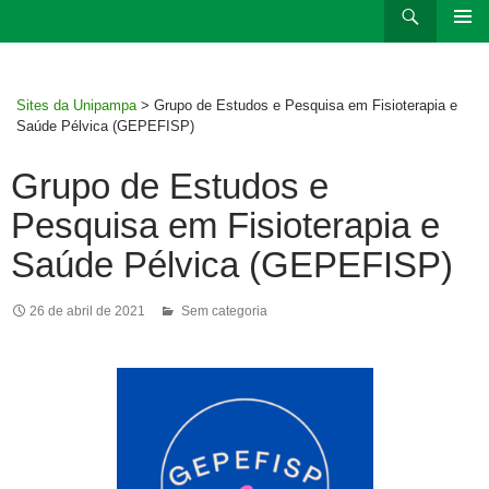
Ir
Pesquisar
para
MENU
rodapé
PRINCI
Sites da Unipampa
>
Grupo de Estudos e Pesquisa em Fisioterapia e
Saúde Pélvica (GEPEFISP)
Grupo de Estudos e
Pesquisa em Fisioterapia e
Saúde Pélvica (GEPEFISP)
26 de abril de 2021
Sem categoria