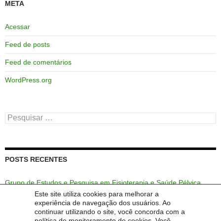
META
Acessar
Feed de posts
Feed de comentários
WordPress.org
Pesquisar
por:
POSTS RECENTES
Grupo de Estudos e Pesquisa em Fisioterapia e Saúde Pélvica
(GEPEFISP)
Este site utiliza cookies para melhorar a
experiência de navegação dos usuários. Ao
continuar utilizando o site, você concorda com a
política de monitoramento de cookies. Você