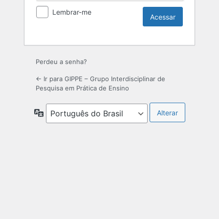
Lembrar-me
Perdeu a senha?
← Ir para GIPPE – Grupo Interdisciplinar de
Pesquisa em Prática de Ensino
Idioma