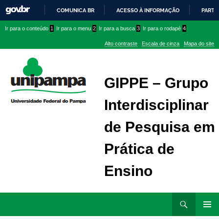
COMUNICA BR
ACESSO À INFORMAÇÃO
PARTI
IR
Ir
Ir
Ir
Ir para o conteúdo
1
Ir para o menu
2
Ir para a busca
3
Ir para o rodapé
4
PARA
para
para
para
O
Alto contraste
Escala de cinza
Mapa do site
CONTEÚDO
conteúdo
menu
menu
superior
lateral
GIPPE – Grupo
Interdisciplinar
de Pesquisa em
Prática de
Ensino
Ir
Pesquisar
para