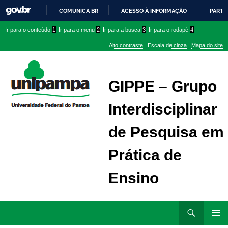
COMUNICA BR
ACESSO À INFORMAÇÃO
PARTI
IR
Ir
Ir
Ir
Ir para o conteúdo
1
Ir para o menu
2
Ir para a busca
3
Ir para o rodapé
4
PARA
para
para
para
O
Alto contraste
Escala de cinza
Mapa do site
CONTEÚDO
conteúdo
menu
menu
superior
lateral
GIPPE – Grupo
Interdisciplinar
de Pesquisa em
Prática de
Ensino
Ir
Pesquisar
para