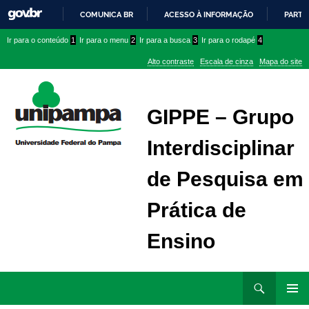
COMUNICA BR
ACESSO À INFORMAÇÃO
PARTI
IR
Ir
Ir
Ir
Ir para o conteúdo
1
Ir para o menu
2
Ir para a busca
3
Ir para o rodapé
4
PARA
para
para
para
O
Alto contraste
Escala de cinza
Mapa do site
CONTEÚDO
conteúdo
menu
menu
superior
lateral
GIPPE – Grupo
Interdisciplinar
de Pesquisa em
Prática de
Ensino
Ir
Pesquisar
para