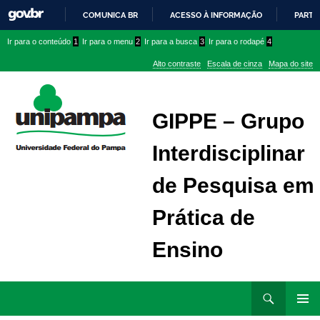
COMUNICA BR
ACESSO À INFORMAÇÃO
PARTI
IR
Ir
Ir
Ir
Ir para o conteúdo
1
Ir para o menu
2
Ir para a busca
3
Ir para o rodapé
4
PARA
para
para
para
O
Alto contraste
Escala de cinza
Mapa do site
CONTEÚDO
conteúdo
menu
menu
superior
lateral
GIPPE – Grupo
Interdisciplinar
de Pesquisa em
Prática de
Ensino
Ir
Pesquisar
para