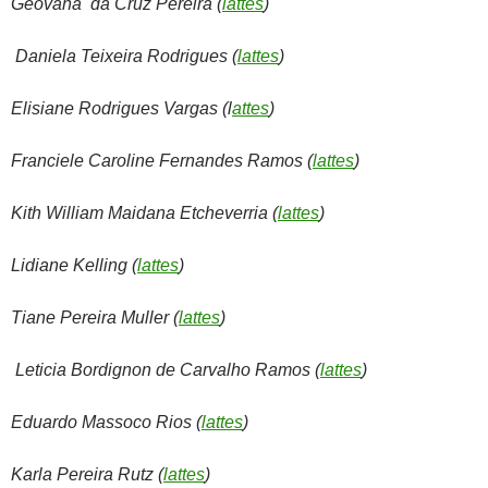
Geovana da Cruz Pereira (
lattes
)
Daniela Teixeira Rodrigues (
lattes
)
Elisiane Rodrigues Vargas (l
attes
)
Franciele Caroline Fernandes Ramos (
lattes
)
Kith William Maidana Etcheverria (
lattes
)
Lidiane Kelling (
lattes
)
Tiane Pereira Muller (
lattes
)
Leticia Bordignon de Carvalho Ramos (
lattes
)
Eduardo Massoco Rios (
lattes
)
Karla Pereira Rutz (
lattes
)