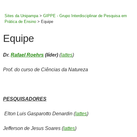
MENU
rodapé
PRINCI
Sites da Unipampa
>
GIPPE - Grupo Interdisciplinar de Pesquisa em
Prática de Ensino
>
Equipe
Equipe
Dr.
Rafael Roehrs
(líder)
(
lattes
)
Prof. do curso de Ciências da Natureza
PESQUISADORES
Elton Luis Gasparotto Denardin (
lattes
)
Jefferson de Jesus Soares (
lattes
)