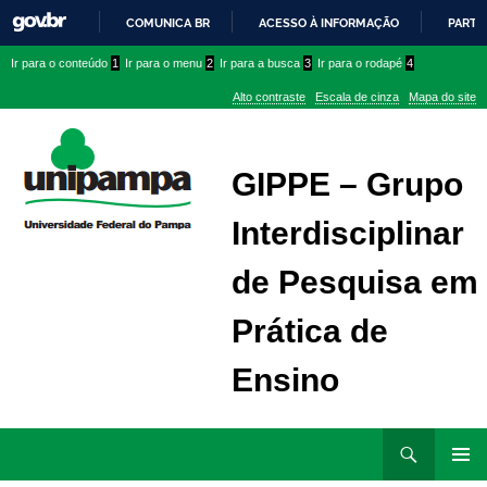
COMUNICA BR
ACESSO À INFORMAÇÃO
PARTI
IR
Ir
Ir
Ir
Ir para o conteúdo
1
Ir para o menu
2
Ir para a busca
3
Ir para o rodapé
4
PARA
para
para
para
O
Alto contraste
Escala de cinza
Mapa do site
CONTEÚDO
conteúdo
menu
menu
superior
lateral
GIPPE – Grupo
Interdisciplinar
de Pesquisa em
Prática de
Ensino
Ir
Pesquisar
para