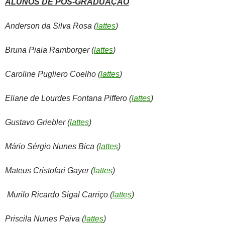
ALUNOS DE PÓS-GRADUAÇÃO
Anderson da Silva Rosa (
lattes
)
Bruna Piaia Ramborger (
lattes
)
Caroline Pugliero Coelho (
lattes
)
Eliane de Lourdes Fontana Piffero (
lattes
)
Gustavo Griebler (
lattes
)
Mário Sérgio Nunes Bica (
lattes
)
Mateus Cristofari Gayer (
lattes
)
Murilo Ricardo Sigal Carriço (
lattes
)
Priscila Nunes Paiva
(
lattes
)