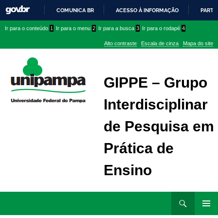
COMUNICA BR
ACESSO À INFORMAÇÃO
PARTI
IR
Ir
Ir
Ir
Ir para o conteúdo
1
Ir para o menu
2
Ir para a busca
3
Ir para o rodapé
4
PARA
para
para
para
O
Alto contraste
Escala de cinza
Mapa do site
CONTEÚDO
conteúdo
menu
menu
superior
lateral
GIPPE – Grupo
Interdisciplinar
de Pesquisa em
Prática de
Ensino
Ir
Pesquisar
para