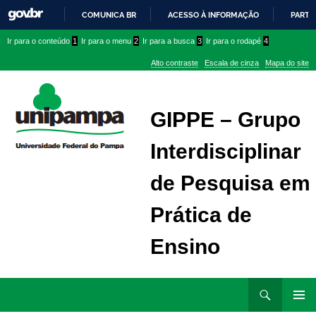
COMUNICA BR
ACESSO À INFORMAÇÃO
PARTI
IR
Ir
Ir
Ir
Ir para o conteúdo
1
Ir para o menu
2
Ir para a busca
3
Ir para o rodapé
4
PARA
para
para
para
O
Alto contraste
Escala de cinza
Mapa do site
CONTEÚDO
conteúdo
menu
menu
superior
lateral
GIPPE – Grupo
Interdisciplinar
de Pesquisa em
Prática de
Ensino
Ir
Pesquisar
para