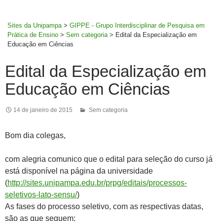
MENU
rodapé
PRINCI
Sites da Unipampa
>
GIPPE - Grupo Interdisciplinar de Pesquisa em
Prática de Ensino
>
Sem categoria
>
Edital da Especialização em
Educação em Ciências
Edital da Especialização em
Educação em Ciências
14 de janeiro de 2015
Sem categoria
Bom dia colegas,
com alegria comunico que o edital para seleção do curso já
está disponível na página da universidade
(
http://sites.unipampa.edu.br/prpg/editais/processos-
seletivos-lato-sensu/
)
As fases do processo seletivo, com as respectivas datas,
são as que seguem: