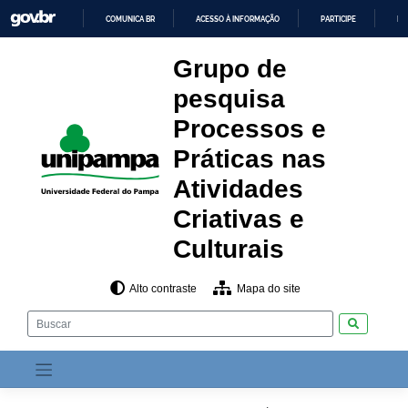
Pular
COMUNICA BR
ACESSO À INFORMAÇÃO
PARTICIPE
LE
para
o
IR
PARA
conteúdo
Grupo de
O
CONTEÚDO
pesquisa
Processos e
Práticas nas
Atividades
Criativas e
Culturais
Alto contraste
Mapa do site
Pesquisar