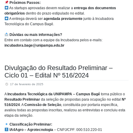
Próximos Passos:
As startups aprovadas devem realizar a
entrega dos documentos
obrigatórios
dentro do prazo estipulado no edital.
A entrega deverá ser
agendada previamente
junto à Incubadora
Tecnológica do Campus Bagé.
Dúvidas ou mais informações?
Entre em contato com a equipe da Incubadora pelos e-mails:
incubadora.bage@unipampa.edu.br
Divulgação do Resultado Preliminar –
Ciclo 01 – Edital Nº 516/2024
17 de fevereiro de 2025
A
Incubadora Tecnológica da UNIPAMPA – Campus Bagé
torna público o
Resultado Preliminar
da seleção de propostas para ocupação no edital
Nº
516/2024
. A
Comissão de Seleção
, constituída por portaria específica,
avaliou todas as propostas inscritas, realizou as entrevistas e concluiu esta
etapa da seleção.
Classificação Preliminar:
IA4Agro – Agrotecnologia
– CNPJ/CPF: 000.510.220-01