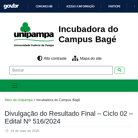
Pular
COMUNICA BR
ACESSO À INFORMAÇÃO
PARTICIPE
LE
para
o
IR
PARA
conteúdo
O
CONTEÚDO
Incubadora do
Campus Bagé
Alto contraste
Mapa do site
Pesquisar
Sites da Unipampa
>
Incubadora do Campus Bagé
Divulgação do Resultado Final – Ciclo 02 –
Edital Nº 516/2024
24 de maio de 2025