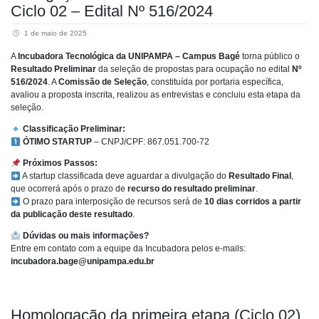
Ciclo 02 – Edital Nº 516/2024
1 de maio de 2025
A
Incubadora Tecnológica da UNIPAMPA – Campus Bagé
torna público o
Resultado Preliminar
da seleção de propostas para ocupação no edital
Nº
516/2024
. A
Comissão de Seleção
, constituída por portaria específica,
avaliou a proposta inscrita, realizou as entrevistas e concluiu esta etapa da
seleção.
Classificação Preliminar:
ÓTIMO STARTUP
– CNPJ/CPF: 867.051.700-72
Próximos Passos:
A startup classificada deve aguardar a divulgação do
Resultado Final
,
que ocorrerá após o prazo de
recurso do resultado preliminar
.
O prazo para interposição de recursos será de
10 dias corridos a partir
da publicação deste resultado
.
Dúvidas ou mais informações?
Entre em contato com a equipe da Incubadora pelos e-mails:
incubadora.bage@unipampa.edu.br
Homologação da primeira etapa (Ciclo 02)