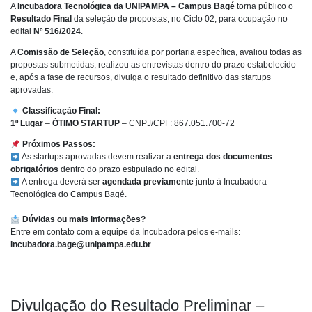
A
Incubadora Tecnológica da UNIPAMPA – Campus Bagé
torna público o
Resultado Final
da seleção de propostas, no Ciclo 02, para ocupação no
edital
Nº 516/2024
.
A
Comissão de Seleção
, constituída por portaria específica, avaliou todas as
propostas submetidas, realizou as entrevistas dentro do prazo estabelecido
e, após a fase de recursos, divulga o resultado definitivo das startups
aprovadas.
Classificação Final:
1º Lugar
–
ÓTIMO STARTUP
– CNPJ/CPF: 867.051.700-72
Próximos Passos:
As startups aprovadas devem realizar a
entrega dos documentos
obrigatórios
dentro do prazo estipulado no edital.
A entrega deverá ser
agendada previamente
junto à Incubadora
Tecnológica do Campus Bagé.
Dúvidas ou mais informações?
Entre em contato com a equipe da Incubadora pelos e-mails:
incubadora.bage@unipampa.edu.br
Divulgação do Resultado Preliminar –