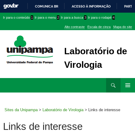
COMUNICA BR
ACESSO À INFORMAÇÃO
PARTI
IR
Ir
Ir
Ir
Ir para o conteúdo
1
Ir para o menu
2
Ir para a busca
3
Ir para o rodapé
4
PARA
para
para
para
O
Alto contraste
Escala de cinza
Mapa do site
CONTEÚDO
conteúdo
menu
menu
superior
lateral
Laboratório de
Virologia
Ir
Pesquisar
para
MENU
rodapé
PRINCI
Sites da Unipampa
>
Laboratório de Virologia
>
Links de interesse
Links de interesse