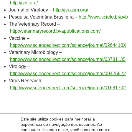
http://jvdi.org/
Journal of Virology –
http://jvi.asm.org/
Pesquisa Veterinária Brasileira –
http://www.scielo.br/pvb
The Veterinary Record –
http://veterinaryrecord.bvapublications.com/
Vaccine –
http://www.sciencedirect.com/science/journal/0264410X
Veterinary Microbiology –
http://www.sciencedirect.com/science/journal/03781135
Virology –
http://www.sciencedirect.com/science/journal/00426822
Virus Research –
http://www.sciencedirect.com/science/journal/01681702
Protocolos on line
Este site utiliza cookies para melhorar a
experiência de navegação dos usuários. Ao
continuar utilizando o site, você concorda com a
Protocols-online –
http://www.protocol-online.org/