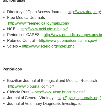
Bibliografias
Directory of Open Access Journal –
http://www.doaj.org/
Free Medical Journals –
http://www.freemedicaljournals.com/
NCBI –
http://www.ncbi.nlm.nih.gov/
Periódicos CAPES –
http://www.periodicos.capes.gov.br
Pubmed Central –
http://www.pubmedcentral.nih.gov/
Scielo –
http://www.scielo.org/index.php
Periódicos
Brazilian Journal of Biological and Medical Research –
http://www.bjournal.com.br/
Ciência Rural –
http://www.ufsm.br/ccr/revista/
Journal of General Virology –
http://jgv.sgmjournals.org/
Journal of Veterinary Diagnostic Investigation –