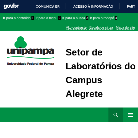
COMUNICA BR
ACESSO À INFORMAÇÃO
PARTI
IR
Ir
Ir
Ir
Ir para o conteúdo
1
Ir para o menu
2
Ir para a busca
3
Ir para o rodapé
4
PARA
para
para
para
O
Alto contraste
Escala de cinza
Mapa do site
CONTEÚDO
conteúdo
menu
menu
superior
lateral
Setor de
Laboratórios do
Campus
Alegrete
Ir
Pesquisar
para
MENU
rodapé
PRINCI