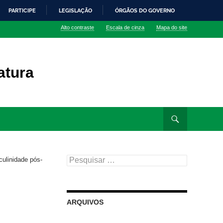
PARTICIPE
LEGISLAÇÃO
ÓRGÃOS DO GOVERNO
Alto contraste
Escala de cinza
Mapa do site
atura
Pesquisar
ulinidade pós-
por:
ARQUIVOS