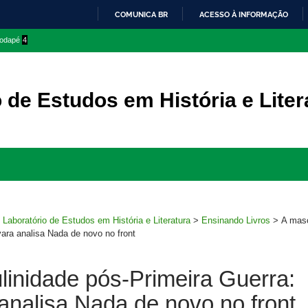
COMUNICA BR
ACESSO À INFORMAÇÃO
IR
 rodapé
4
PARA
O
CONTEÚDO
 de Estudos em História e Liter
Ir
para
rodapé
>
Laboratório de Estudos em História e Literatura
>
Ensinando Livros
>
A masc
ara analisa Nada de novo no front
linidade pós-Primeira Guerra:
analisa Nada de novo no front