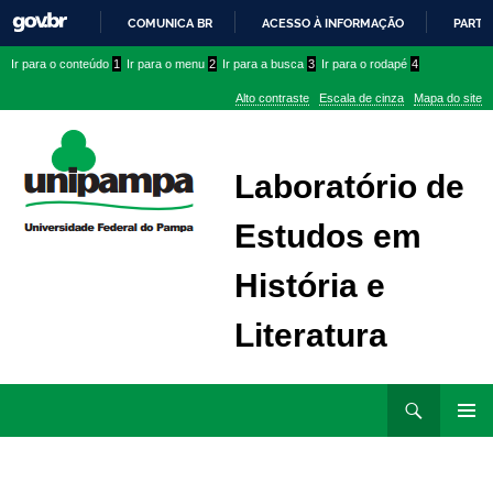
COMUNICA BR
ACESSO À INFORMAÇÃO
PARTI
IR
Ir
Ir
Ir
Ir para o conteúdo
1
Ir para o menu
2
Ir para a busca
3
Ir para o rodapé
4
PARA
para
para
para
O
Alto contraste
Escala de cinza
Mapa do site
CONTEÚDO
conteúdo
menu
menu
superior
lateral
Laboratório de
Estudos em
História e
Literatura
Ir
Pesquisar
para
MENU
rodapé
PRINCI