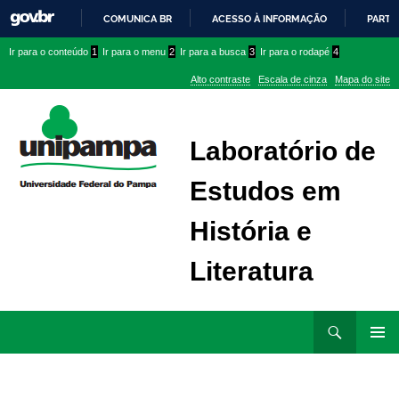
COMUNICA BR
ACESSO À INFORMAÇÃO
PARTI
IR
Ir
Ir
Ir
Ir para o conteúdo
1
Ir para o menu
2
Ir para a busca
3
Ir para o rodapé
4
PARA
para
para
para
O
Alto contraste
Escala de cinza
Mapa do site
CONTEÚDO
conteúdo
menu
menu
superior
lateral
Laboratório de
Estudos em
História e
Literatura
Ir
Pesquisar
para
MENU
rodapé
PRINCI