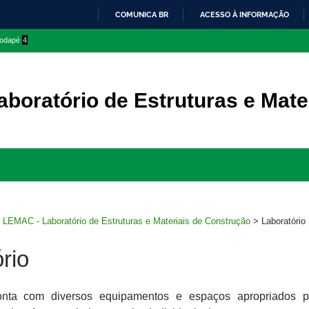
COMUNICA BR
ACESSO À INFORMAÇÃO
IR
 rodapé
4
PARA
O
CONTEÚDO
boratório de Estruturas e Mate
Ir
para
rodapé
>
LEMAC - Laboratório de Estruturas e Materiais de Construção
>
Laboratório
rio
conta com diversos equipamentos e espaços apropriados 