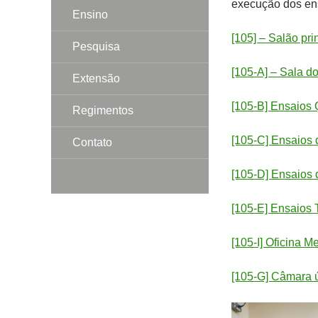
execução dos ens
Ensino
[105] – Salão pri
Pesquisa
[105-A] – Sala do
Extensão
[105-B] Ensaios
Regimentos
[105-C] Ensaios 
Contato
[105-D] Ensaios
[105-E] Ensaios 
[105-I] Oficina M
[105-G] Câmara 