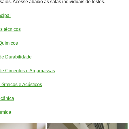
aios. Acesse abaixo as salas individuais de testes.
ncipal
s técnicos
 Químicos
de Durabilidade
 de Cimentos e Argamassas
Térmicos e Acústicos
ecânica
úmida