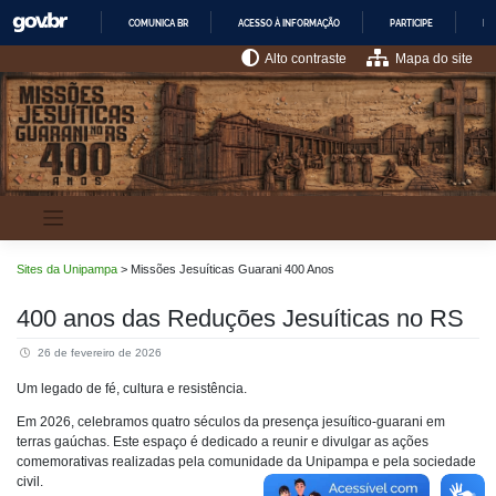
Pular
COMUNICA BR
ACESSO À INFORMAÇÃO
PARTICIPE
LE
para
o
IR
Alto contraste
Mapa do site
PARA
conteúdo
O
CONTEÚDO
Sites da Unipampa
>
Missões Jesuíticas Guarani 400 Anos
400 anos das Reduções Jesuíticas no RS
26 de fevereiro de 2026
Um legado de fé, cultura e resistência.
Em 2026, celebramos quatro séculos da presença jesuítico-guarani em
terras gaúchas. Este espaço é dedicado a reunir e divulgar as ações
comemorativas realizadas pela comunidade da Unipampa e pela sociedade
civil.