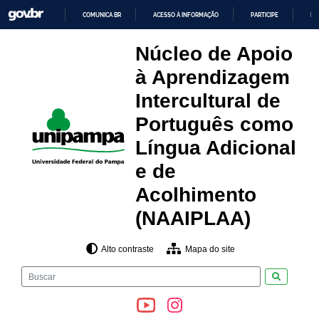
Skip
COMUNICA BR
ACESSO À INFORMAÇÃO
PARTICIPE
LE
to
content
IR
PARA
Núcleo de Apoio
O
CONTEÚDO
à Aprendizagem
Intercultural de
Português como
Língua Adicional
e de
Acolhimento
(NAAIPLAA)
Alto contraste
Mapa do site
Pesquisar