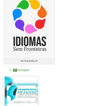
Site Rede Andifes IsF
Português