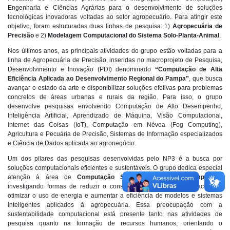
Engenharia e Ciências Agrárias para o desenvolvimento de soluções
tecnológicas inovadoras voltadas ao setor agropecuário. Para atingir este
objetivo, foram estruturadas duas linhas de pesquisa: 1)
Agropecuária de
Precisão
e 2)
Modelagem Computacional do Sistema Solo-Planta-Animal
.
Nos últimos anos, as principais atividades do grupo estão voltadas para a
linha de Agropecuária de Precisão, inseridas no macroprojeto de Pesquisa,
Desenvolvimento e Inovação (PDI) denominado
“Computação de Alta
Eficiência Aplicada ao Desenvolvimento Regional do Pampa”
, que busca
avançar o estado da arte e disponibilizar soluções efetivas para problemas
concretos de áreas urbanas e rurais da região. Para isso, o grupo
desenvolve pesquisas envolvendo Computação de Alto Desempenho,
Inteligência Artificial, Aprendizado de Máquina, Visão Computacional,
Internet das Coisas (IoT), Computação em Névoa (Fog Computing),
Agricultura e Pecuária de Precisão, Sistemas de Informação especializados
e Ciência de Dados aplicada ao agronegócio.
Um dos pilares das pesquisas desenvolvidas pelo NP3 é a busca por
soluções computacionais eficientes e sustentáveis. O grupo dedica especial
atenção à área de
Computação Sustentável (Green Computing)
,
investigando formas de reduzir o consumo de recursos computacionais,
otimizar o uso de energia e aumentar a eficiência de modelos e sistemas
inteligentes aplicados à agropecuária. Essa preocupação com a
sustentabilidade computacional está presente tanto nas atividades de
pesquisa quanto na formação de recursos humanos, orientando o