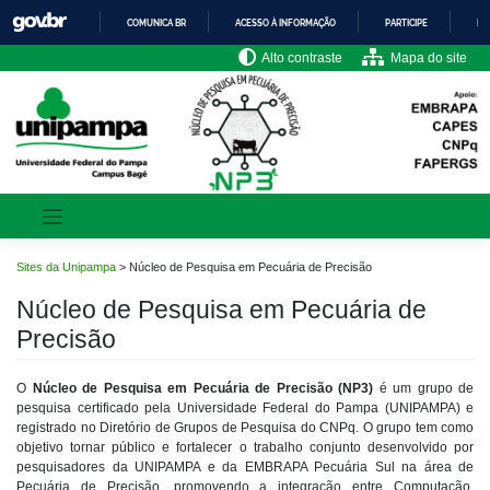
Pular
COMUNICA BR
ACESSO À INFORMAÇÃO
PARTICIPE
LE
para
o
IR
Alto contraste
Mapa do site
PARA
conteúdo
O
CONTEÚDO
Sites da Unipampa
>
Núcleo de Pesquisa em Pecuária de Precisão
Núcleo de Pesquisa em Pecuária de
Precisão
O
Núcleo de Pesquisa em Pecuária de Precisão (NP3)
é um grupo de
pesquisa certificado pela Universidade Federal do Pampa (UNIPAMPA) e
registrado no Diretório de Grupos de Pesquisa do CNPq. O grupo tem como
objetivo tornar público e fortalecer o trabalho conjunto desenvolvido por
pesquisadores da UNIPAMPA e da EMBRAPA Pecuária Sul na área de
Pecuária de Precisão, promovendo a integração entre Computação,