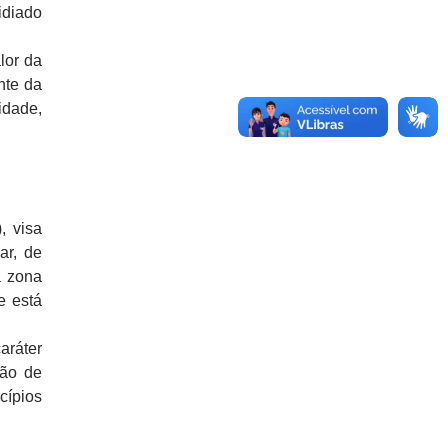
idiado
lor da
nte da
idade,
, visa
ar, de
 zona
e está
aráter
ção de
cípios