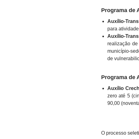
Programa de A
Auxílio-Trans
para atividade
Auxílio-Tran
realização de
município-se
de vulnerabili
Programa de A
Auxílio Crec
zero até 5 (c
90,00 (noventa 
O processo selet