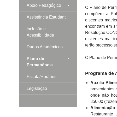
Apoio Pedagógico
O Plano de Perm
compõem a Polí
Assistência Estudantil
discentes matr
encontram em si
Inclusão e
Resolução CONS
Acessibilidade
discentes matri
terão processo se
Dados Acadêmicos
O Plano de Perma
Plano de
Permanência
Programa de 
Escala/Horários
Auxílio-Alim
Legislação
provenientes 
onde não hou
350,00 (trezen
Alimentação
Restaurante 