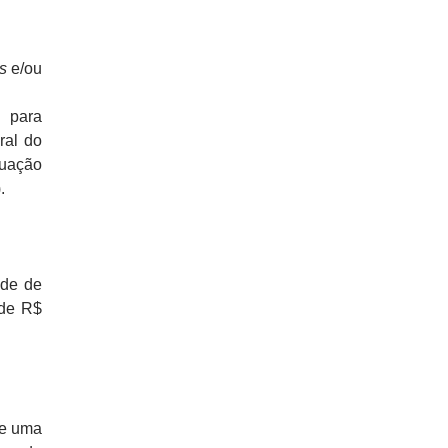
s
e/ou
 para
ral do
tuação
.
ade de
 de R$
re uma