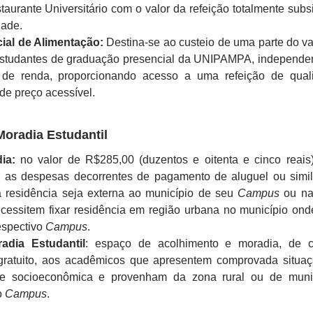
taurante Universitário com o valor da refeição totalmente subs
dade.
ial de Alimentação:
Destina-se ao custeio de uma parte do va
estudantes de graduação presencial da UNIPAMPA, independe
de renda, proporcionando acesso a uma refeição de qual
de preço acessível.
oradia Estudantil
ia:
no valor de R$285,00 (duzentos e oitenta e cinco reais)
m as despesas decorrentes de pagamento de aluguel ou simil
a residência seja externa ao município de seu
Campus
ou na
ecessitem fixar residência em região urbana no município ond
espectivo
Campus
.
adia Estudantil
: espaço de acolhimento e moradia, de c
 gratuito, aos acadêmicos que apresentem comprovada situa
ade socioeconômica e provenham da zona rural ou de muni
o
Campus
.