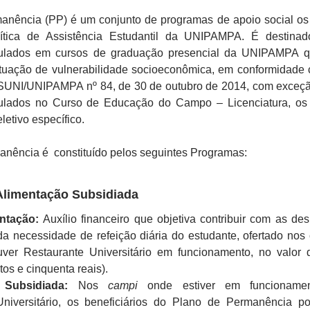
anência (PP) é um conjunto de programas de apoio social os
tica de Assistência Estudantil da UNIPAMPA. É destinad
iculados em cursos de graduação presencial da UNIPAMPA 
tuação de vulnerabilidade socioeconômica, em conformidade
UNI/UNIPAMPA nº 84, de 30 de outubro de 2014, com exceç
culados no Curso de Educação do Campo – Licenciatura, os
letivo específico.
nência é constituído pelos seguintes Programas:
Alimentação Subsidiada
entação:
Auxílio financeiro que objetiva contribuir com as de
da necessidade de refeição diária do estudante, ofertado nos
ver Restaurante Universitário em funcionamento, no valor
tos e cinquenta reais).
 Subsidiada:
Nos
campi
onde estiver em funcioname
Universitário, os beneficiários do Plano de Permanência p