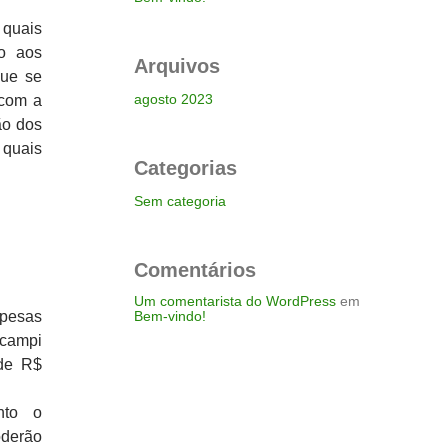
 quais
o aos
Arquivos
que se
agosto 2023
 com a
ão dos
 quais
Categorias
Sem categoria
Comentários
Um comentarista do WordPress
em
spesas
Bem-vindo!
 campi
 de R$
nto o
oderão