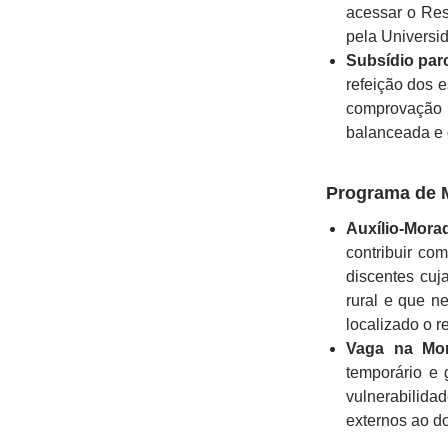
acessar o Res
pela Universi
Subsídio parc
refeição dos 
comprovação 
balanceada e 
Programa de M
Auxílio-Morad
contribuir co
discentes cuj
rural e que n
localizado o r
Vaga na Mor
temporário e
vulnerabilid
externos ao d