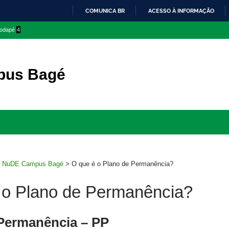
COMUNICA BR
ACESSO À INFORMAÇÃO
IR
 rodapé
4
PARA
O
CONTEÚDO
pus Bagé
Ir
para
rodapé
>
NuDE Campus Bagé
>
O que é o Plano de Permanência?
 o Plano de Permanência?
Permanência – PP