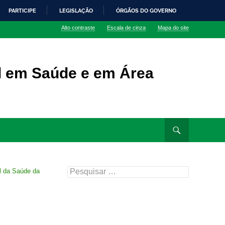
PARTICIPE
LEGISLAÇÃO
ÓRGÃOS DO GOVERNO
Alto contraste
Escala de cinza
Mapa do site
al em Saúde e em Área
Pesquisar
l da Saúde da
por: