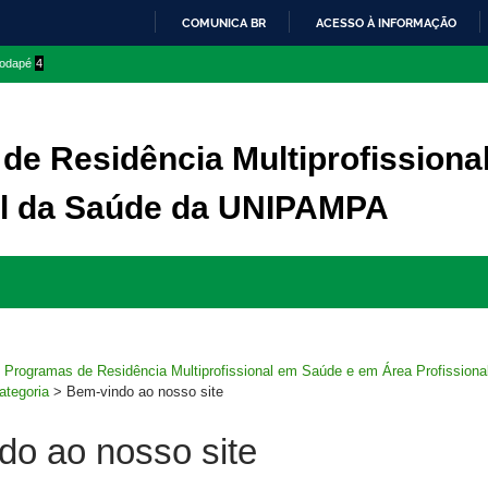
COMUNICA BR
ACESSO À INFORMAÇÃO
IR
 rodapé
4
PARA
O
CONTEÚDO
de Residência Multiprofission
al da Saúde da UNIPAMPA
Ir
para
rodapé
>
Programas de Residência Multiprofissional em Saúde e em Área Profissiona
tegoria
>
Bem-vindo ao nosso site
do ao nosso site