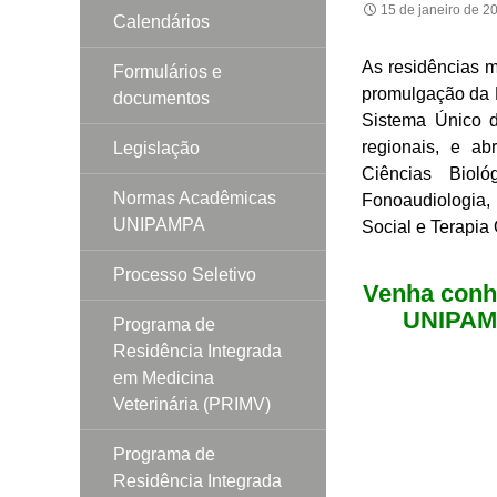
15 de janeiro de 2
Calendários
As residências mu
Formulários e
promulgação da L
documentos
Sistema Único d
regionais, e a
Legislação
Ciências Bioló
Normas Acadêmicas
Fonoaudiologia,
UNIPAMPA
Social e Terapia
Processo Seletivo
Venha conh
UNIPAMP
Programa de
Residência Integrada
em Medicina
Veterinária (PRIMV)
Programa de
Residência Integrada