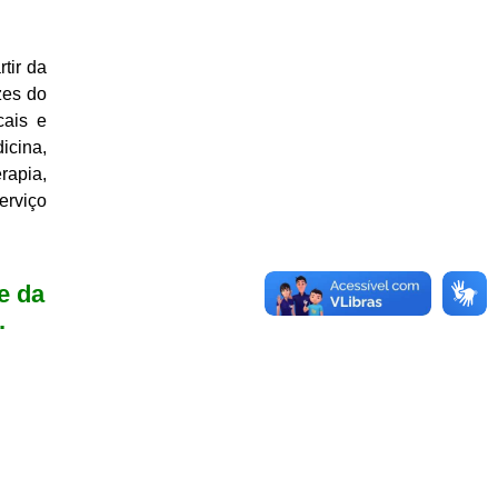
tir da
zes do
cais e
icina,
apia,
erviço
e da
.