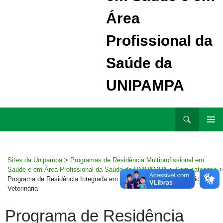
Área
Profissional da
Saúde da
UNIPAMPA
Ir
Pesquisar
para
MENU
rodapé
PRINCI
Sites da Unipampa
>
Programas de Residência Multiprofissional em
Saúde e em Área Profissional da Saúde da UNIPAMPA
>
Sem categoria
>
Programa de Residência Integrada em Área Profissional em Medicina
Veterinária
Programa de Residência