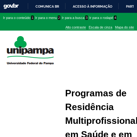
COMUNICA BR
ACESSO À INFORMAÇÃO
PARTI
IR
Ir
Ir
Ir
Ir para o conteúdo
1
Ir para o menu
2
Ir para a busca
3
Ir para o rodapé
4
PARA
para
para
para
O
Alto contraste
Escala de cinza
Mapa do site
CONTEÚDO
conteúdo
menu
menu
superior
lateral
Programas de
Residência
Multiprofissiona
em Saúde e em