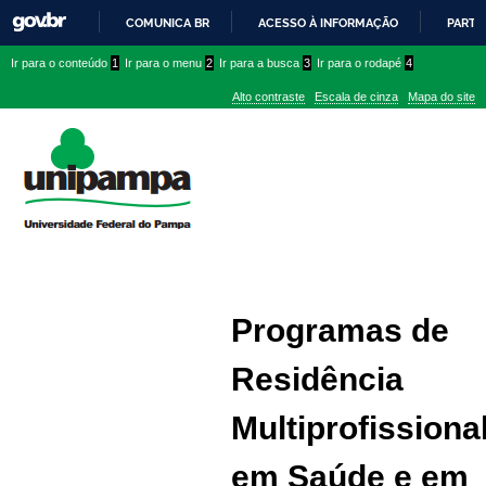
COMUNICA BR
ACESSO À INFORMAÇÃO
PARTI
IR
Ir
Ir
Ir
Ir para o conteúdo
1
Ir para o menu
2
Ir para a busca
3
Ir para o rodapé
4
PARA
para
para
para
O
Alto contraste
Escala de cinza
Mapa do site
CONTEÚDO
conteúdo
menu
menu
superior
lateral
Programas de
Residência
Multiprofissiona
em Saúde e em