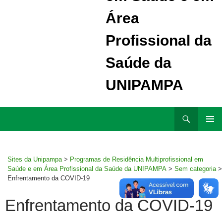
Área
Profissional da
Saúde da
UNIPAMPA
Ir
Pesquisar
para
MENU
rodapé
PRINCI
Sites da Unipampa
>
Programas de Residência Multiprofissional em
Saúde e em Área Profissional da Saúde da UNIPAMPA
>
Sem categoria
>
Enfrentamento da COVID-19
Enfrentamento da COVID-19