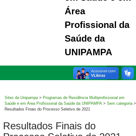
Área
Profissional da
Saúde da
UNIPAMPA
Ir
Pesquisar
para
MENU
rodapé
PRINCI
Sites da Unipampa
>
Programas de Residência Multiprofissional em
Saúde e em Área Profissional da Saúde da UNIPAMPA
>
Sem categoria
>
Resultados Finais do Processo Seletivo de 2021
Resultados Finais do