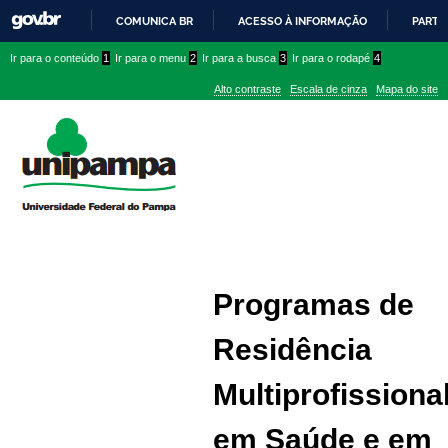
COMUNICA BR
ACESSO À INFORMAÇÃO
PARTI
IR
Ir
Ir
Ir
Ir para o conteúdo
1
Ir para o menu
2
Ir para a busca
3
Ir para o rodapé
4
PARA
para
para
para
O
Alto contraste
Escala de cinza
Mapa do site
CONTEÚDO
conteúdo
menu
menu
superior
lateral
Programas de
Residência
Multiprofissiona
em Saúde e em